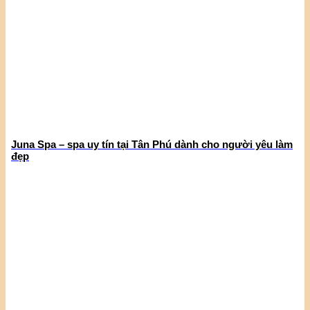
Juna Spa – spa uy tín tại Tân Phú dành cho người yêu làm
đẹp