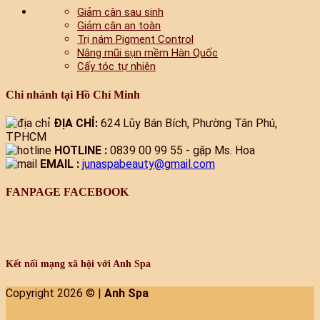
Giảm cân sau sinh
Giảm cân an toàn
Trị nám Pigment Control
Nâng mũi sụn mềm Hàn Quốc
Cấy tóc tự nhiên
Chi nhánh tại Hồ Chí Minh
ĐỊA CHỈ:
624 Lũy Bán Bích, Phường Tân Phú,
TPHCM
HOTLINE :
0839 00 99 55 - gặp Ms. Hoa
EMAIL :
junaspabeauty@gmail.com
FANPAGE FACEBOOK
Kết nối mạng xã hội với Anh Spa
Copyright 2026 © |
Anh Spa