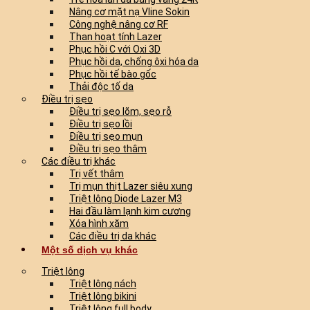
Nâng cơ mặt nạ Vline Sokin
Công nghệ nâng cơ RF
Than hoạt tính Lazer
Phục hồi C với Oxi 3D
Phục hồi da, chống ôxi hóa da
Phục hồi tế bào gốc
Thải độc tố da
Điều trị sẹo
Điều trị sẹo lõm, sẹo rỗ
Điều trị sẹo lồi
Điều trị sẹo mụn
Điều trị sẹo thâm
Các điều trị khác
Trị vết thâm
Trị mụn thịt Lazer siêu xung
Triệt lông Diode Lazer M3
Hai đầu làm lạnh kim cương
Xóa hình xăm
Các điều trị da khác
Một số dịch vụ khác
Triệt lông
Triệt lông nách
Triệt lông bikini
Triệt lông full body