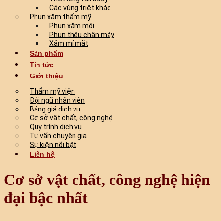
Các vùng triệt khác
Phun xăm thẩm mỹ
Phun xăm môi
Phun thêu chân mày
Xăm mí mắt
Sản phẩm
Tin tức
Giới thiệu
Thẩm mỹ viện
Đội ngũ nhân viên
Bảng giá dịch vụ
Cơ sở vật chất, công nghệ
Quy trình dịch vụ
Tư vấn chuyên gia
Sự kiện nổi bật
Liên hệ
Cơ sở vật chất, công nghệ hiện
đại bậc nhất