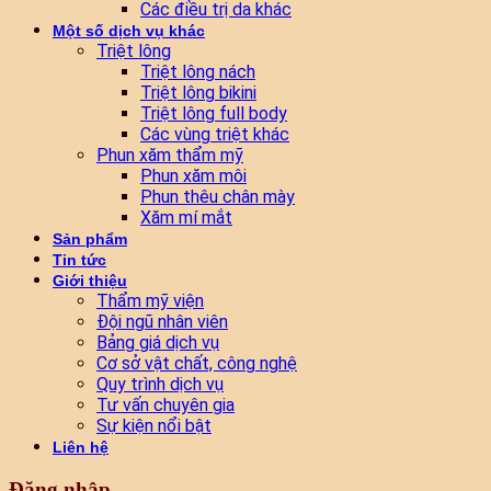
Các điều trị da khác
Một số dịch vụ khác
Triệt lông
Triệt lông nách
Triệt lông bikini
Triệt lông full body
Các vùng triệt khác
Phun xăm thẩm mỹ
Phun xăm môi
Phun thêu chân mày
Xăm mí mắt
Sản phẩm
Tin tức
Giới thiệu
Thẩm mỹ viện
Đội ngũ nhân viên
Bảng giá dịch vụ
Cơ sở vật chất, công nghệ
Quy trình dịch vụ
Tư vấn chuyên gia
Sự kiện nổi bật
Liên hệ
Đăng nhập