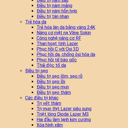
Điều trị nám sâu
Điều trị nám mảng
Điều trị nám hỗn hợp
Điều trị tàn nhan
Trẻ hóa da
Trẻ hóa làn da bằng vàng 24K
Nâng cơ mặt nạ Vline Sokin
Công nghệ nâng cơ RF
Than hoạt tính Lazer
Phục hồi C với Oxi 3D
Phục hồi da, chống ôxi hóa da
Phục hồi tế bào gốc
Thải độc tố da
Điều trị sẹo
Điều trị sẹo lõm, sẹo rỗ
Điều trị sẹo lồi
Điều trị sẹo mụn
Điều trị sẹo thâm
Các điều trị khác
Trị vết thâm
Trị mụn thịt Lazer siêu xung
Triệt lông Diode Lazer M3
Hai đầu làm lạnh kim cương
Xóa hình xăm