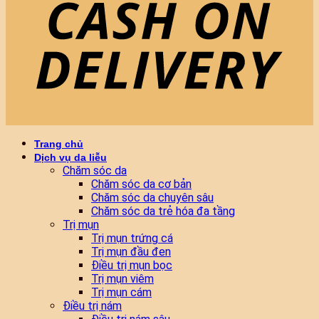
Trang chủ
Dịch vụ da liễu
Chăm sóc da
Chăm sóc da cơ bản
Chăm sóc da chuyên sâu
Chăm sóc da trẻ hóa đa tầng
Trị mụn
Trị mụn trứng cá
Trị mụn đầu đen
Điều trị mụn bọc
Trị mụn viêm
Trị mụn cám
Điều trị nám