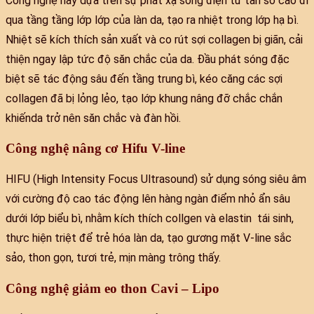
Công nghệ này dựa trên sự phát xạ sóng điện từ tần số cao đi
qua tầng tầng lớp lớp của làn da, tạo ra nhiệt trong lớp hạ bì.
Nhiệt sẽ kích thích sản xuất và co rút sợi collagen bị giãn, cải
thiện ngay lập tức độ săn chắc của da. Đầu phát sóng đặc
biệt sẽ tác động sâu đến tầng trung bì, kéo căng các sợi
collagen đã bị lỏng lẻo, tạo lớp khung nâng đỡ chắc chắn
khiếnda trở nên săn chắc và đàn hồi.
Công nghệ nâng cơ Hifu V-line
HIFU (High Intensity Focus Ultrasound) sử dụng sóng siêu âm
với cường độ cao tác động lên hàng ngàn điểm nhỏ ẩn sâu
dưới lớp biểu bì, nhằm kích thích collgen và elastin tái sinh,
thực hiện triệt để trẻ hóa làn da, tạo gương mặt V-line sắc
sảo, thon gọn, tươi trẻ, mịn màng trông thấy.
Công nghệ giảm eo thon Cavi – Lipo