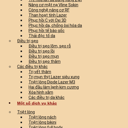
Nâng cơ mặt nạ Vline Sokin
Công nghệ nâng cơ RF
Than hoạt tính Lazer
Phục hồi C với Oxi 3D
Phục hồi da, chống ôxi hóa da
Phục hồi tế bào gốc
Thải độc tố da
Điều trị sẹo
Điều trị sẹo lõm, sẹo rỗ
Điều trị sẹo lồi
Điều trị sẹo mụn
Điều trị sẹo thâm
Các điều trị khác
Trị vết thâm
Trị mụn thịt Lazer siêu xung
Triệt lông Diode Lazer M3
Hai đầu làm lạnh kim cương
Xóa hình xăm
Các điều trị da khác
Một số dịch vụ khác
Triệt lông
Triệt lông nách
Triệt lông bikini
Triệt lông full body