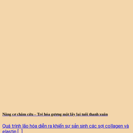
Nâng cơ châm cứu – Trẻ hóa gương mặt lấy lại tuổi thanh xuân
Quá trình lão hóa diễn ra khiến sự sản sinh các sợi collagen và
elastin [...]