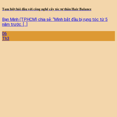
Tạm biệt hói đầu với công nghệ cấy tóc tự thân Hair Balance
Bạn Minh (TP.HCM) chia sẻ: “Mình bắt đầu bị rụng tóc từ 5
năm trước. [...]
06
Th3