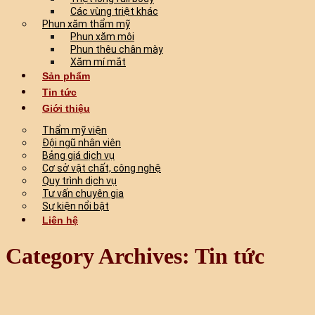
Các vùng triệt khác
Phun xăm thẩm mỹ
Phun xăm môi
Phun thêu chân mày
Xăm mí mắt
Sản phẩm
Tin tức
Giới thiệu
Thẩm mỹ viện
Đội ngũ nhân viên
Bảng giá dịch vụ
Cơ sở vật chất, công nghệ
Quy trình dịch vụ
Tư vấn chuyên gia
Sự kiện nổi bật
Liên hệ
Category Archives:
Tin tức