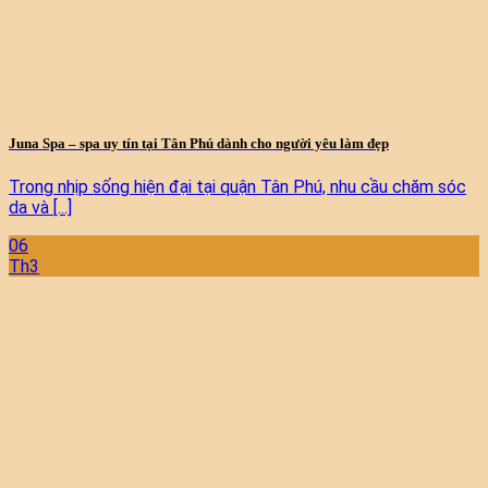
Juna Spa – spa uy tín tại Tân Phú dành cho người yêu làm đẹp
Trong nhịp sống hiện đại tại quận Tân Phú, nhu cầu chăm sóc
da và [...]
06
Th3