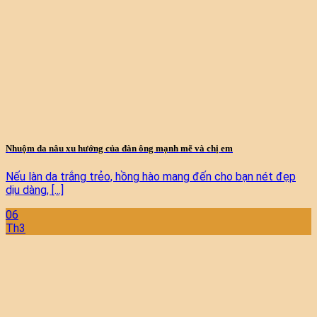
Nhuộm da nâu xu hướng của đàn ông mạnh mẽ và chị em
Nếu làn da trắng trẻo, hồng hào mang đến cho bạn nét đẹp
dịu dàng, [...]
06
Th3