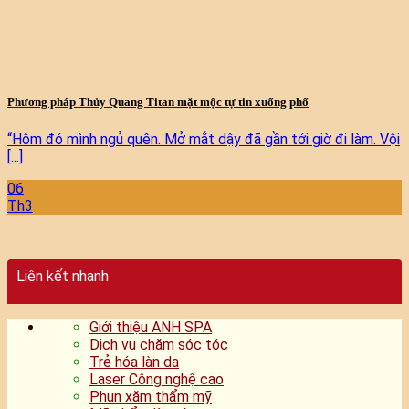
Phương pháp Thủy Quang Titan mặt mộc tự tin xuống phố
“Hôm đó mình ngủ quên. Mở mắt dậy đã gần tới giờ đi làm. Vội
[...]
06
Th3
Liên kết nhanh
Giới thiệu ANH SPA
Dịch vụ chăm sóc tóc
Trẻ hóa làn da
Laser Công nghệ cao
Phun xăm thẩm mỹ