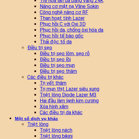
Trẻ hóa làn da bằng vàng 24K
Nâng cơ mặt nạ Vline Sokin
Công nghệ nâng cơ RF
Than hoạt tính Lazer
Phục hồi C với Oxi 3D
Phục hồi da, chống ôxi hóa da
Phục hồi tế bào gốc
Thải độc tố da
Điều trị sẹo
Điều trị sẹo lõm, sẹo rỗ
Điều trị sẹo lồi
Điều trị sẹo mụn
Điều trị sẹo thâm
Các điều trị khác
Trị vết thâm
Trị mụn thịt Lazer siêu xung
Triệt lông Diode Lazer M3
Hai đầu làm lạnh kim cương
Xóa hình xăm
Các điều trị da khác
Một số dịch vụ khác
Triệt lông
Triệt lông nách
Triệt lông bikini