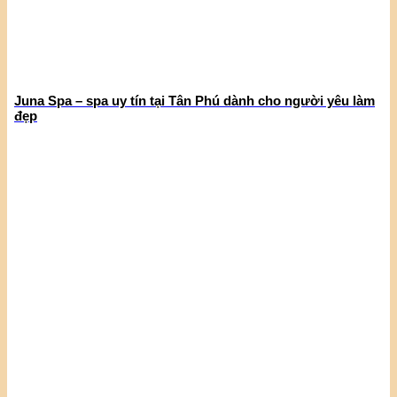
Juna Spa – spa uy tín tại Tân Phú dành cho người yêu làm
đẹp