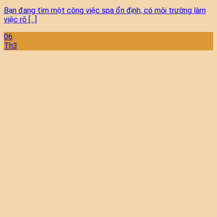
Bạn đang tìm một công việc spa ổn định, có môi trường làm
việc rõ [...]
06
Th3