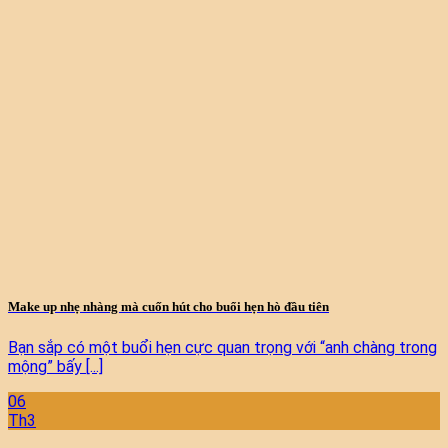
Make up nhẹ nhàng mà cuốn hút cho buổi hẹn hò đầu tiên
Bạn sắp có một buổi hẹn cực quan trọng với “anh chàng trong
mộng” bấy [...]
06
Th3