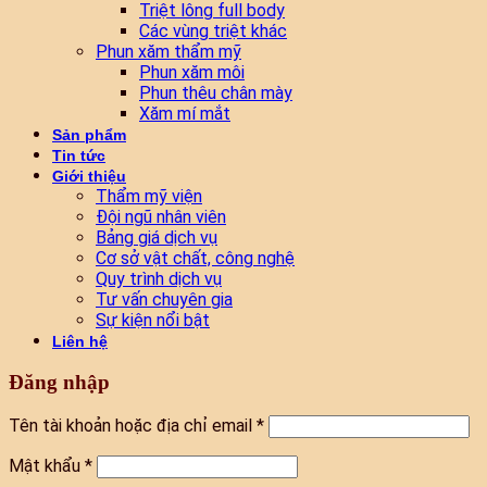
Triệt lông full body
Các vùng triệt khác
Phun xăm thẩm mỹ
Phun xăm môi
Phun thêu chân mày
Xăm mí mắt
Sản phẩm
Tin tức
Giới thiệu
Thẩm mỹ viện
Đội ngũ nhân viên
Bảng giá dịch vụ
Cơ sở vật chất, công nghệ
Quy trình dịch vụ
Tư vấn chuyên gia
Sự kiện nổi bật
Liên hệ
Đăng nhập
Tên tài khoản hoặc địa chỉ email
*
Mật khẩu
*