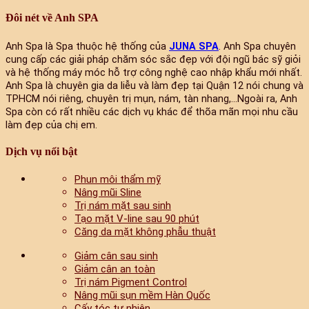
Đôi nét về Anh SPA
Anh Spa là Spa thuộc hệ thống của
JUNA SPA
. Anh Spa chuyên
cung cấp các giải pháp chăm sóc sắc đẹp với đội ngũ bác sỹ giỏi
và hệ thống máy móc hỗ trợ công nghệ cao nhập khẩu mới nhất.
Anh Spa là chuyên gia da liễu và làm đẹp tại Quận 12 nói chung và
TPHCM nói riêng, chuyên trị mụn, nám, tàn nhang,...Ngoài ra, Anh
Spa còn có rất nhiều các dịch vụ khác để thõa mãn mọi nhu cầu
làm đẹp của chị em.
Dịch vụ nổi bật
Phun môi thẩm mỹ
Nâng mũi Sline
Trị nám mặt sau sinh
Tạo mặt V-line sau 90 phút
Căng da mặt không phẫu thuật
Giảm cân sau sinh
Giảm cân an toàn
Trị nám Pigment Control
Nâng mũi sụn mềm Hàn Quốc
Cấy tóc tự nhiên