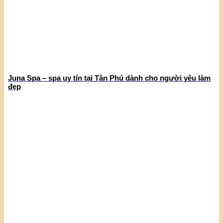
Juna Spa – spa uy tín tại Tân Phú dành cho người yêu làm
đẹp