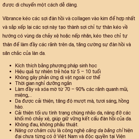
được di chuyển một cách dễ dàng.
Vibrance kéo các sợi đàn hồi và collagen vào kim để hợp nhất
và sắp xếp lại các sợi này tạo thành sợi chỉ tự thân kéo về
hướng có vùng da chảy xệ hoặc nếp nhăn, kéo theo chỉ tự
thân để làm đầy các rãnh trên da, tăng cường sự đàn hồi và
săn chắc của làn da.
Kích thích bằng phương pháp sinh học
Hiệu quả tự nhiên trẻ hóa từ 5 – 10 tuổi
Không gây phản ứng dị vật ngoài cơ thể
Thời gian nghỉ dưỡng ngắn
Làm đầy và xóa mờ từ 70 – 90% các rãnh quanh mũi,
miệng,…
Da được cải thiện, tăng độ mượt mà, tươi sáng, hồng
hào.
Cải thiện tối ưu tình trạng chùng nhão da, nâng đỡ các
khối mô chảy xệ, giúp giữ vững kết cấu đàn hồi của da.
Không đau, không phẫu thuật.
Nâng cơ châm cứu
là công nghệ
căng da bằng chỉ
hiện
đại chưa từng có ở Việt Nam và độc quyền tại Viện