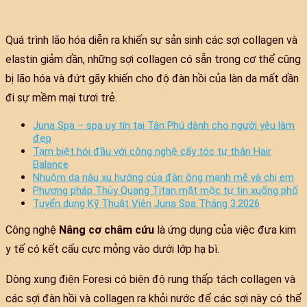
Quá trình lão hóa diễn ra khiến sự sản sinh các sợi collagen và
elastin giảm dần, những sợi collagen có sẵn trong cơ thể cũng
bị lão hóa và đứt gãy khiến cho độ đàn hồi của làn da mất dần
đi sự mềm mại tươi trẻ.
Juna Spa – spa uy tín tại Tân Phú dành cho người yêu làm
đẹp
Tạm biệt hói đầu với công nghệ cấy tóc tự thân Hair
Balance
Nhuộm da nâu xu hướng của đàn ông mạnh mẽ và chị em
Phương pháp Thủy Quang Titan mặt mộc tự tin xuống phố
Tuyển dụng Kỹ Thuật Viên Juna Spa Tháng 3.2026
Công nghệ
Nâng cơ châm cứu
là ứng dụng của việc đưa kim
y tế có kết cấu cực mỏng vào dưới lớp hạ bì.
Dòng xung điện Foresi có biên độ rung thấp tách collagen và
các sợi đàn hồi và collagen ra khỏi nước để các sợi này có thể