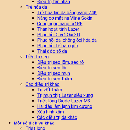
Điều trị tàn nhan
Trẻ hóa da
Trẻ hóa làn da bằng vàng 24K
Nâng cơ mặt nạ Vline Sokin
Công nghệ nâng cơ RF
Than hoạt tính Lazer
Phục hồi C với Oxi 3D
Phục hồi da, chống ôxi hóa da
Phục hồi tế bào gốc
Thải độc tố da
Điều trị sẹo
Điều trị sẹo lõm, sẹo rỗ
Điều trị sẹo lồi
Điều trị sẹo mụn
Điều trị sẹo thâm
Các điều trị khác
Trị vết thâm
Trị mụn thịt Lazer siêu xung
Triệt lông Diode Lazer M3
Hai đầu làm lạnh kim cương
Xóa hình xăm
Các điều trị da khác
Một số dịch vụ khác
Triệt lông