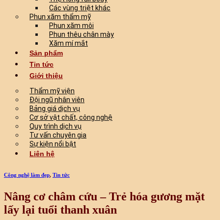
Các vùng triệt khác
Phun xăm thẩm mỹ
Phun xăm môi
Phun thêu chân mày
Xăm mí mắt
Sản phẩm
Tin tức
Giới thiệu
Thẩm mỹ viện
Đội ngũ nhân viên
Bảng giá dịch vụ
Cơ sở vật chất, công nghệ
Quy trình dịch vụ
Tư vấn chuyên gia
Sự kiện nổi bật
Liên hệ
Công nghệ làm đẹp
,
Tin tức
Nâng cơ châm cứu – Trẻ hóa gương mặt
lấy lại tuổi thanh xuân