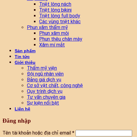
Triệt lông nách
Triệt lông bikini
Triệt lông full body
Các vùng triệt khác
Phun xăm thẩm mỹ
Phun xăm môi
Phun thêu chân mày
Xăm mí mắt
Sản phẩm
Tin tức
Giới thiệu
Thẩm mỹ viện
Đội ngũ nhân viên
Bảng giá dịch vụ
Cơ sở vật chất, công nghệ
Quy trình dịch vụ
Tư vấn chuyên gia
Sự kiện nổi bật
Liên hệ
Đăng nhập
Tên tài khoản hoặc địa chỉ email
*