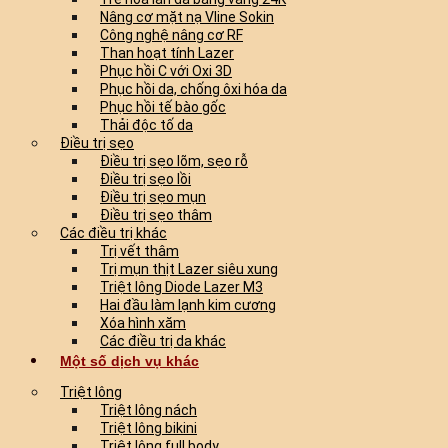
Nâng cơ mặt nạ Vline Sokin
Công nghệ nâng cơ RF
Than hoạt tính Lazer
Phục hồi C với Oxi 3D
Phục hồi da, chống ôxi hóa da
Phục hồi tế bào gốc
Thải độc tố da
Điều trị sẹo
Điều trị sẹo lõm, sẹo rỗ
Điều trị sẹo lồi
Điều trị sẹo mụn
Điều trị sẹo thâm
Các điều trị khác
Trị vết thâm
Trị mụn thịt Lazer siêu xung
Triệt lông Diode Lazer M3
Hai đầu làm lạnh kim cương
Xóa hình xăm
Các điều trị da khác
Một số dịch vụ khác
Triệt lông
Triệt lông nách
Triệt lông bikini
Triệt lông full body