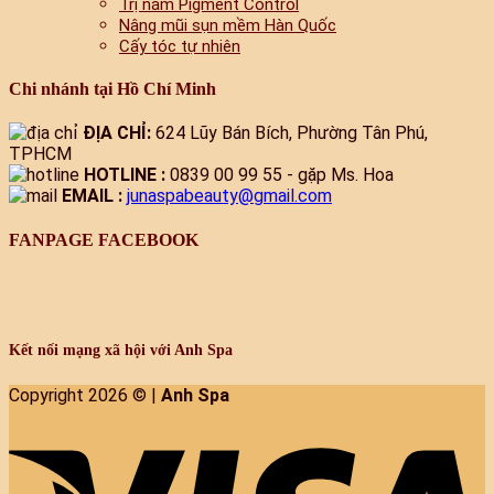
Trị nám Pigment Control
Nâng mũi sụn mềm Hàn Quốc
Cấy tóc tự nhiên
Chi nhánh tại Hồ Chí Minh
ĐỊA CHỈ:
624 Lũy Bán Bích, Phường Tân Phú,
TPHCM
HOTLINE :
0839 00 99 55 - gặp Ms. Hoa
EMAIL :
junaspabeauty@gmail.com
FANPAGE FACEBOOK
Kết nối mạng xã hội với Anh Spa
Copyright 2026 © |
Anh Spa